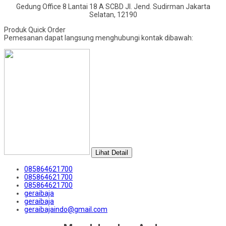
Gedung Office 8 Lantai 18 A SCBD Jl. Jend. Sudirman Jakarta
Selatan, 12190
Produk Quick Order
Pemesanan dapat langsung menghubungi kontak dibawah:
Lihat Detail
085864621700
085864621700
085864621700
geraibaja
geraibaja
geraibajaindo@gmail.com