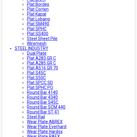
Plat Bordes
Plat Corten
Plat Kapal
Plat Lobang
Plat SM490
Plat SPHC
Plat SS400
Steel Sheet Pile
Wiremesh
STEEL INDUSTRY
Dual Plate
Plat A283 GR C
Plat A285 GR C
Plat A516 GR 70
Plat S45C
Plat S50C
Plat SPCC SD
Plat SPHC PO
Round Bar 4140
Round Bar 4340
Round Bar S45C
Round Bar SCM 440
Round Bar ST 41
Steel Rail
Wear Plate ABREX
Wear Plate Everhard
Wear Plate Hardox
Wear Plate RAEX