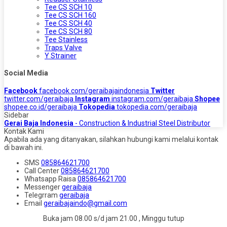
Tee CS SCH 10
Tee CS SCH 160
Tee CS SCH 40
Tee CS SCH 80
Tee Stainless
Traps Valve
Y Strainer
Social Media
Facebook
facebook.com/geraibajaindonesia
Twitter
twitter.com/geraibaja
Instagram
instagram.com/geraibaja
Shopee
shopee.co.id/geraibaja
Tokopedia
tokopedia.com/geraibaja
Sidebar
Gerai Baja Indonesia
- Construction & Industrial Steel Distributor
Kontak Kami
Apabila ada yang ditanyakan, silahkan hubungi kami melalui kontak
di bawah ini.
SMS
085864621700
Call Center
085864621700
Whatsapp
Raisa
085864621700
Messenger
geraibaja
Telegrram
geraibaja
Email
geraibajaindo@gmail.com
Buka jam 08.00 s/d jam 21.00 , Minggu tutup