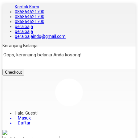
Kontak Kami
085864621700
085864621700
085864621700
geraibaja
geraibaja
geraibajaindo@gmail.com
Keranjang Belanja
Oops, keranjang belanja Anda kosong!
Checkout
Halo, Guest!
Masuk
Daftar