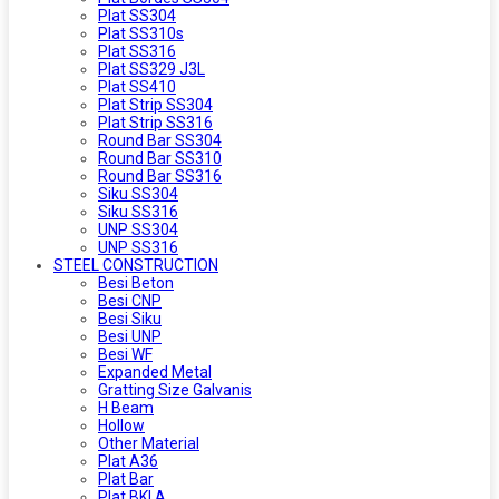
Plat SS304
Plat SS310s
Plat SS316
Plat SS329 J3L
Plat SS410
Plat Strip SS304
Plat Strip SS316
Round Bar SS304
Round Bar SS310
Round Bar SS316
Siku SS304
Siku SS316
UNP SS304
UNP SS316
STEEL CONSTRUCTION
Besi Beton
Besi CNP
Besi Siku
Besi UNP
Besi WF
Expanded Metal
Gratting Size Galvanis
H Beam
Hollow
Other Material
Plat A36
Plat Bar
Plat BKI A