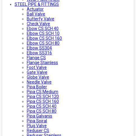
STEEL PIPE & FITTINGS
Actuator
Ball Valve
Butterfy Valve
Check Valve
Ebow CS SCH 40
Elbow CS SCH 10
Elbow CS SCH 160
Elbow CS SCH 80
Elbow SS304
Elbow SS316
Flange CS
Flange Stainless
Foot Valve
Gate Valve
Globe Valve
Needle Valve
Pipa Boiler
Pipa CS Medium
Pipa CS SCH 120
Pipa CS SCH 160
Pipa CS SCH 40
Pipa CS SCH 80
Pipa Galvanis
Pipa Spiral
Plug Valve
Reduser CS
Reduser Stainless