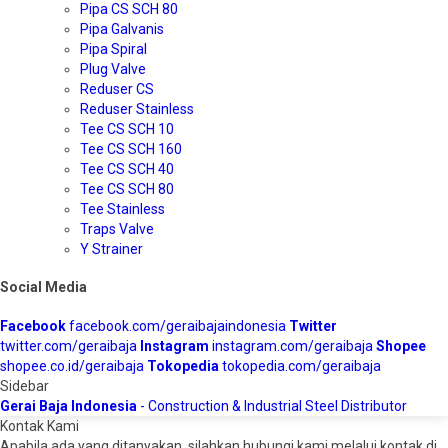
Pipa CS SCH 80
Pipa Galvanis
Pipa Spiral
Plug Valve
Reduser CS
Reduser Stainless
Tee CS SCH 10
Tee CS SCH 160
Tee CS SCH 40
Tee CS SCH 80
Tee Stainless
Traps Valve
Y Strainer
Social Media
Facebook
facebook.com/geraibajaindonesia
Twitter
twitter.com/geraibaja
Instagram
instagram.com/geraibaja
Shopee
shopee.co.id/geraibaja
Tokopedia
tokopedia.com/geraibaja
Sidebar
Gerai Baja Indonesia
- Construction & Industrial Steel Distributor
Kontak Kami
Apabila ada yang ditanyakan, silahkan hubungi kami melalui kontak di