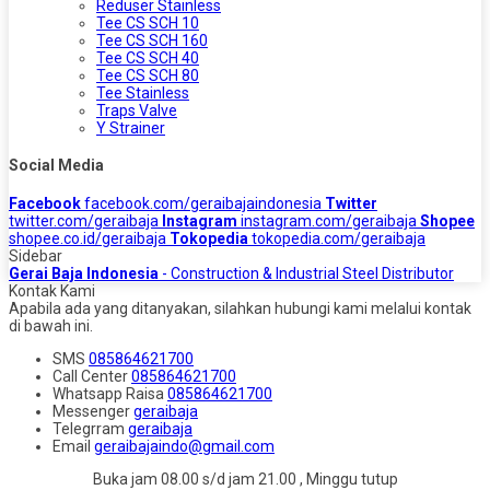
Reduser Stainless
Tee CS SCH 10
Tee CS SCH 160
Tee CS SCH 40
Tee CS SCH 80
Tee Stainless
Traps Valve
Y Strainer
Social Media
Facebook
facebook.com/geraibajaindonesia
Twitter
twitter.com/geraibaja
Instagram
instagram.com/geraibaja
Shopee
shopee.co.id/geraibaja
Tokopedia
tokopedia.com/geraibaja
Sidebar
Gerai Baja Indonesia
- Construction & Industrial Steel Distributor
Kontak Kami
Apabila ada yang ditanyakan, silahkan hubungi kami melalui kontak
di bawah ini.
SMS
085864621700
Call Center
085864621700
Whatsapp
Raisa
085864621700
Messenger
geraibaja
Telegrram
geraibaja
Email
geraibajaindo@gmail.com
Buka jam 08.00 s/d jam 21.00 , Minggu tutup