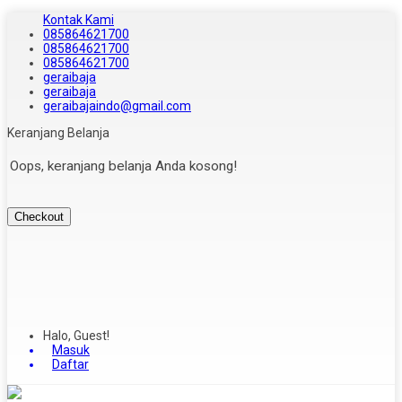
Kontak Kami
085864621700
085864621700
085864621700
geraibaja
geraibaja
geraibajaindo@gmail.com
Keranjang Belanja
Oops, keranjang belanja Anda kosong!
Checkout
Halo, Guest!
Masuk
Daftar