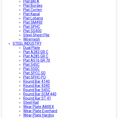
Plat BKI A
Plat Bordes
Plat Corten
Plat Kapal
Plat Lobang
Plat SM490
Plat SPHC
Plat SS400
Steel Sheet Pile
Wiremesh
STEEL INDUSTRY
Dual Plate
Plat A283 GR C
Plat A285 GR C
Plat A516 GR 70
Plat S45C
Plat S50C
Plat SPCC SD
Plat SPHC PO
Round Bar 4140
Round Bar 4340
Round Bar S45C
Round Bar SCM 440
Round Bar ST 41
Steel Rail
Wear Plate ABREX
Wear Plate Everhard
Wear Plate Hardox