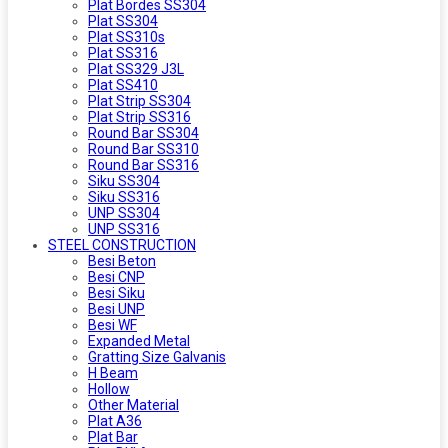
Plat Bordes SS304
Plat SS304
Plat SS310s
Plat SS316
Plat SS329 J3L
Plat SS410
Plat Strip SS304
Plat Strip SS316
Round Bar SS304
Round Bar SS310
Round Bar SS316
Siku SS304
Siku SS316
UNP SS304
UNP SS316
STEEL CONSTRUCTION
Besi Beton
Besi CNP
Besi Siku
Besi UNP
Besi WF
Expanded Metal
Gratting Size Galvanis
H Beam
Hollow
Other Material
Plat A36
Plat Bar