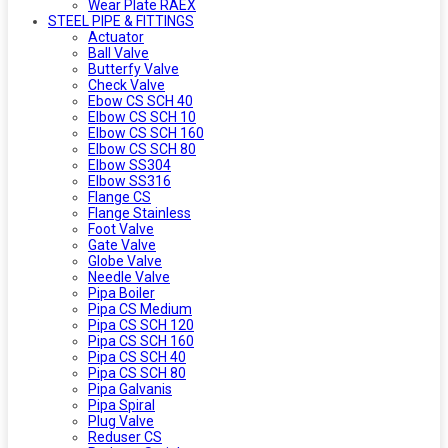
Wear Plate RAEX
STEEL PIPE & FITTINGS
Actuator
Ball Valve
Butterfy Valve
Check Valve
Ebow CS SCH 40
Elbow CS SCH 10
Elbow CS SCH 160
Elbow CS SCH 80
Elbow SS304
Elbow SS316
Flange CS
Flange Stainless
Foot Valve
Gate Valve
Globe Valve
Needle Valve
Pipa Boiler
Pipa CS Medium
Pipa CS SCH 120
Pipa CS SCH 160
Pipa CS SCH 40
Pipa CS SCH 80
Pipa Galvanis
Pipa Spiral
Plug Valve
Reduser CS