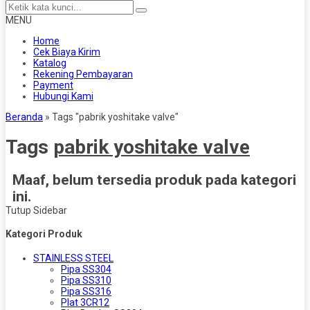
MENU
Home
Cek Biaya Kirim
Katalog
Rekening Pembayaran
Payment
Hubungi Kami
Beranda
»
Tags "pabrik yoshitake valve"
Tags
pabrik yoshitake valve
Maaf, belum tersedia produk pada kategori
ini.
Tutup Sidebar
Kategori Produk
STAINLESS STEEL
Pipa SS304
Pipa SS310
Pipa SS316
Plat 3CR12