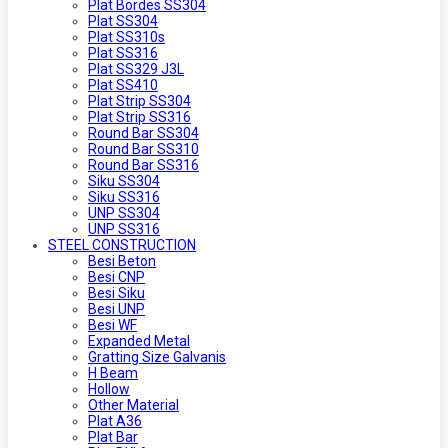
Plat Bordes SS304
Plat SS304
Plat SS310s
Plat SS316
Plat SS329 J3L
Plat SS410
Plat Strip SS304
Plat Strip SS316
Round Bar SS304
Round Bar SS310
Round Bar SS316
Siku SS304
Siku SS316
UNP SS304
UNP SS316
STEEL CONSTRUCTION
Besi Beton
Besi CNP
Besi Siku
Besi UNP
Besi WF
Expanded Metal
Gratting Size Galvanis
H Beam
Hollow
Other Material
Plat A36
Plat Bar