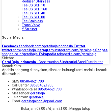
Reduser Stainless
Tee CS SCH 10
Tee CS SCH 160
Tee CS SCH 40
Tee CS SCH 80
Tee Stainless
Traps Valve
Y Strainer
Social Media
Facebook
facebook.com/geraibajaindonesia
Twitter
twitter.com/geraibaja
Instagram
instagram.com/geraibaja
Shopee
shopee.co.id/geraibaja
Tokopedia
tokopedia.com/geraibaja
Sidebar
Gerai Baja Indonesia
- Construction & Industrial Steel Distributor
Kontak Kami
Apabila ada yang ditanyakan, silahkan hubungi kami melalui kontak
di bawah ini.
SMS
085864621700
Call Center
085864621700
Whatsapp
Raisa
085864621700
Messenger
geraibaja
Telegrram
geraibaja
Email
geraibajaindo@gmail.com
Buka jam 08.00 s/d jam 21.00 , Minggu tutup