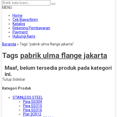
MENU
Home
Cek Biaya Kirim
Katalog
Rekening Pembayaran
Payment
Hubungi Kami
Beranda
»
Tags "pabrik ulma flange jakarta"
Tags
pabrik ulma flange jakarta
Maaf, belum tersedia produk pada kategori
ini.
Tutup Sidebar
Kategori Produk
STAINLESS STEEL
Pipa SS304
Pipa SS310
Pipa SS316
Plat 3CR12