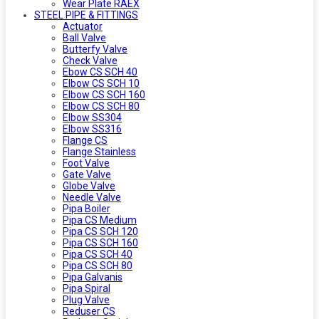
Wear Plate RAEX
STEEL PIPE & FITTINGS
Actuator
Ball Valve
Butterfy Valve
Check Valve
Ebow CS SCH 40
Elbow CS SCH 10
Elbow CS SCH 160
Elbow CS SCH 80
Elbow SS304
Elbow SS316
Flange CS
Flange Stainless
Foot Valve
Gate Valve
Globe Valve
Needle Valve
Pipa Boiler
Pipa CS Medium
Pipa CS SCH 120
Pipa CS SCH 160
Pipa CS SCH 40
Pipa CS SCH 80
Pipa Galvanis
Pipa Spiral
Plug Valve
Reduser CS