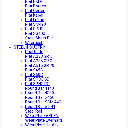
Plat BKI A
Plat Bordes
Plat Corten
Plat Kapal
Plat Lobang
Plat SM490
Plat SPHC
Plat SS400
Steel Sheet Pile
Wiremesh
STEEL INDUSTRY
Dual Plate
Plat A283 GR C
Plat A285 GR C
Plat A516 GR 70
Plat S45C
Plat S50C
Plat SPCC SD
Plat SPHC PO
Round Bar 4140
Round Bar 4340
Round Bar S45C
Round Bar SCM 440
Round Bar ST 41
Steel Rail
Wear Plate ABREX
Wear Plate Everhard
Wear Plate Hardox