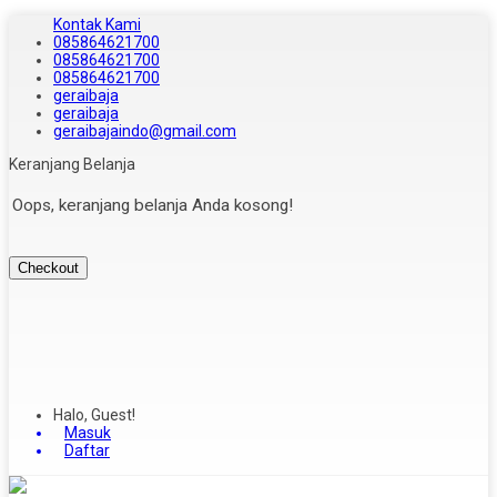
Kontak Kami
085864621700
085864621700
085864621700
geraibaja
geraibaja
geraibajaindo@gmail.com
Keranjang Belanja
Oops, keranjang belanja Anda kosong!
Checkout
Halo, Guest!
Masuk
Daftar