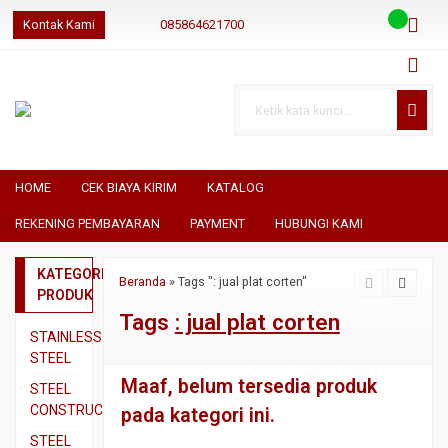
Kontak Kami
085864621700
085864621700
085864621700
geraibaja
geraibaja
geraibajaindo@gmail.com
HOME
CEK BIAYA KIRIM
KATALOG
REKENING PEMBAYARAN
PAYMENT
HUBUNGI KAMI
KATEGORI
Beranda
»
Tags ": jual plat corten"
PRODUK
Tags
: jual plat corten
STAINLESS
STEEL
Maaf, belum tersedia produk
Pipa
STEEL
SS304
CONSTRUCTION
pada kategori ini.
Pipa
Besi
STEEL