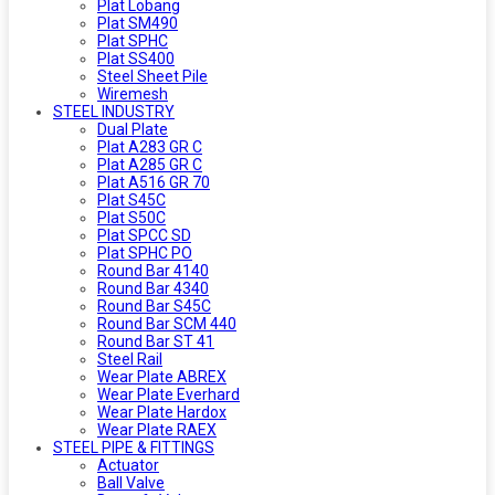
Plat Lobang
Plat SM490
Plat SPHC
Plat SS400
Steel Sheet Pile
Wiremesh
STEEL INDUSTRY
Dual Plate
Plat A283 GR C
Plat A285 GR C
Plat A516 GR 70
Plat S45C
Plat S50C
Plat SPCC SD
Plat SPHC PO
Round Bar 4140
Round Bar 4340
Round Bar S45C
Round Bar SCM 440
Round Bar ST 41
Steel Rail
Wear Plate ABREX
Wear Plate Everhard
Wear Plate Hardox
Wear Plate RAEX
STEEL PIPE & FITTINGS
Actuator
Ball Valve