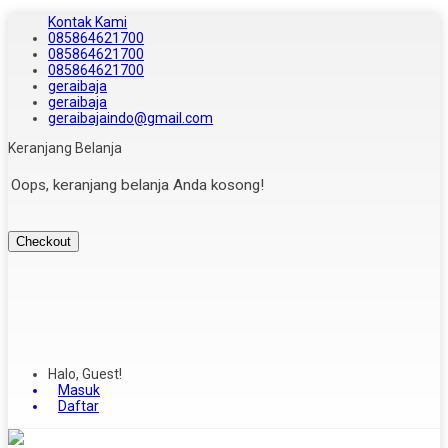
Kontak Kami
085864621700
085864621700
085864621700
geraibaja
geraibaja
geraibajaindo@gmail.com
Keranjang Belanja
Oops, keranjang belanja Anda kosong!
Checkout
Halo, Guest!
Masuk
Daftar