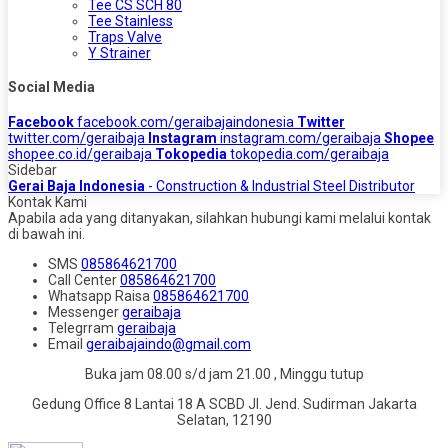
Tee CS SCH 80
Tee Stainless
Traps Valve
Y Strainer
Social Media
Facebook
facebook.com/geraibajaindonesia
Twitter
twitter.com/geraibaja
Instagram
instagram.com/geraibaja
Shopee
shopee.co.id/geraibaja
Tokopedia
tokopedia.com/geraibaja
Sidebar
Gerai Baja Indonesia
- Construction & Industrial Steel Distributor
Kontak Kami
Apabila ada yang ditanyakan, silahkan hubungi kami melalui kontak
di bawah ini.
SMS
085864621700
Call Center
085864621700
Whatsapp
Raisa
085864621700
Messenger
geraibaja
Telegrram
geraibaja
Email
geraibajaindo@gmail.com
Buka jam 08.00 s/d jam 21.00 , Minggu tutup
Gedung Office 8 Lantai 18 A SCBD Jl. Jend. Sudirman Jakarta
Selatan, 12190