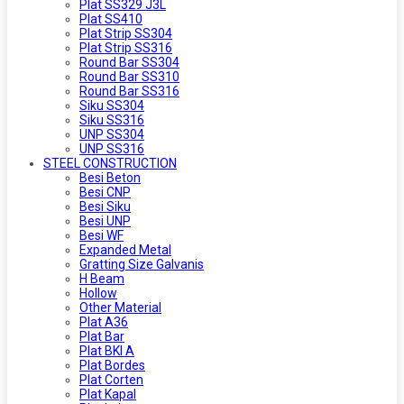
Plat SS329 J3L
Plat SS410
Plat Strip SS304
Plat Strip SS316
Round Bar SS304
Round Bar SS310
Round Bar SS316
Siku SS304
Siku SS316
UNP SS304
UNP SS316
STEEL CONSTRUCTION
Besi Beton
Besi CNP
Besi Siku
Besi UNP
Besi WF
Expanded Metal
Gratting Size Galvanis
H Beam
Hollow
Other Material
Plat A36
Plat Bar
Plat BKI A
Plat Bordes
Plat Corten
Plat Kapal