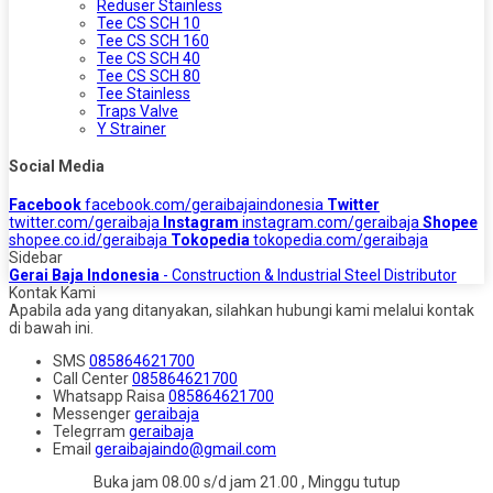
Reduser Stainless
Tee CS SCH 10
Tee CS SCH 160
Tee CS SCH 40
Tee CS SCH 80
Tee Stainless
Traps Valve
Y Strainer
Social Media
Facebook
facebook.com/geraibajaindonesia
Twitter
twitter.com/geraibaja
Instagram
instagram.com/geraibaja
Shopee
shopee.co.id/geraibaja
Tokopedia
tokopedia.com/geraibaja
Sidebar
Gerai Baja Indonesia
- Construction & Industrial Steel Distributor
Kontak Kami
Apabila ada yang ditanyakan, silahkan hubungi kami melalui kontak
di bawah ini.
SMS
085864621700
Call Center
085864621700
Whatsapp
Raisa
085864621700
Messenger
geraibaja
Telegrram
geraibaja
Email
geraibajaindo@gmail.com
Buka jam 08.00 s/d jam 21.00 , Minggu tutup