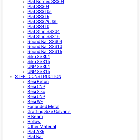
Plat Bordes SS304
Plat SS304
Plat SS310s
Plat SS316
Plat SS329 J3L
Plat SS410
Plat Strip SS304
Plat Strip SS316
Round Bar SS304
Round Bar SS310
Round Bar SS316
Siku SS304
Siku SS316
UNP SS304
UNP SS316
STEEL CONSTRUCTION
Besi Beton
Besi CNP
Besi Siku
Besi UNP
Besi WF
Expanded Metal
Gratting Size Galvanis
H Beam
Hollow
Other Material
Plat A36
Plat Bar