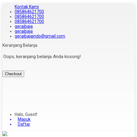
Kontak Kami
085864621700
085864621700
085864621700
geraibaja
geraibaja
geraibajaindo@gmail.com
Keranjang Belanja
Oops, keranjang belanja Anda kosong!
Checkout
Halo, Guest!
Masuk
Daftar