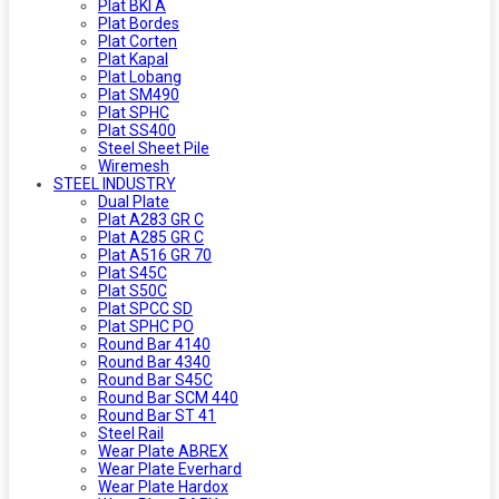
Plat BKI A
Plat Bordes
Plat Corten
Plat Kapal
Plat Lobang
Plat SM490
Plat SPHC
Plat SS400
Steel Sheet Pile
Wiremesh
STEEL INDUSTRY
Dual Plate
Plat A283 GR C
Plat A285 GR C
Plat A516 GR 70
Plat S45C
Plat S50C
Plat SPCC SD
Plat SPHC PO
Round Bar 4140
Round Bar 4340
Round Bar S45C
Round Bar SCM 440
Round Bar ST 41
Steel Rail
Wear Plate ABREX
Wear Plate Everhard
Wear Plate Hardox