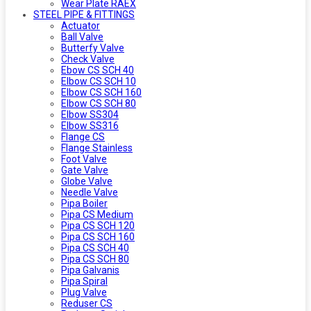
Wear Plate RAEX
STEEL PIPE & FITTINGS
Actuator
Ball Valve
Butterfy Valve
Check Valve
Ebow CS SCH 40
Elbow CS SCH 10
Elbow CS SCH 160
Elbow CS SCH 80
Elbow SS304
Elbow SS316
Flange CS
Flange Stainless
Foot Valve
Gate Valve
Globe Valve
Needle Valve
Pipa Boiler
Pipa CS Medium
Pipa CS SCH 120
Pipa CS SCH 160
Pipa CS SCH 40
Pipa CS SCH 80
Pipa Galvanis
Pipa Spiral
Plug Valve
Reduser CS