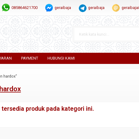
085864621700
geraibaja
geraibaja
geraibaj
YARAN
PAYMENT
HUBUNGI KAMI
en hardox"
hardox
tersedia produk pada kategori ini.