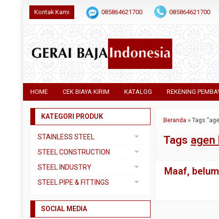
Kontak Kami
085864621700
085864621700
HOME
CEK BIAYA KIRIM
KATALOG
REKENING PEMBA
KATEGORI PRODUK
Beranda
»
Tags "ag
STAINLESS STEEL
Tags
agen 
Pipa SS304
STEEL CONSTRUCTION
Pipa SS310
Besi Beton
STEEL INDUSTRY
Maaf, belum 
Pipa SS316
Besi CNP
Dual Plate
STEEL PIPE & FITTINGS
Plat 3CR12
Besi Siku
Plat A283 GR C
Actuator
Plat Bordes SS304
Besi UNP
SOCIAL MEDIA
Plat A285 GR C
Ball Valve