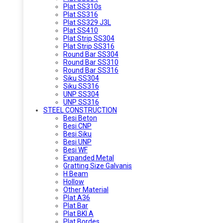
Plat SS310s
Plat SS316
Plat SS329 J3L
Plat SS410
Plat Strip SS304
Plat Strip SS316
Round Bar SS304
Round Bar SS310
Round Bar SS316
Siku SS304
Siku SS316
UNP SS304
UNP SS316
STEEL CONSTRUCTION
Besi Beton
Besi CNP
Besi Siku
Besi UNP
Besi WF
Expanded Metal
Gratting Size Galvanis
H Beam
Hollow
Other Material
Plat A36
Plat Bar
Plat BKI A
Plat Bordes