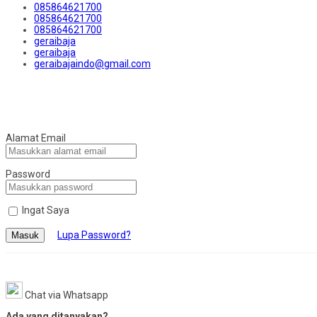
085864621700
085864621700
085864621700
geraibaja
geraibaja
geraibajaindo@gmail.com
Alamat Email
Password
Ingat Saya
Lupa Password?
Masuk
Chat via Whatsapp
Ada yang ditanyakan?