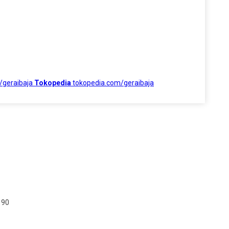
/geraibaja
Tokopedia
tokopedia.com/geraibaja
190