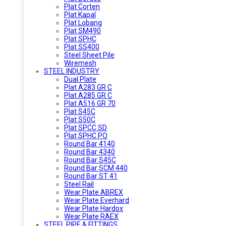
Plat Corten
Plat Kapal
Plat Lobang
Plat SM490
Plat SPHC
Plat SS400
Steel Sheet Pile
Wiremesh
STEEL INDUSTRY
Dual Plate
Plat A283 GR C
Plat A285 GR C
Plat A516 GR 70
Plat S45C
Plat S50C
Plat SPCC SD
Plat SPHC PO
Round Bar 4140
Round Bar 4340
Round Bar S45C
Round Bar SCM 440
Round Bar ST 41
Steel Rail
Wear Plate ABREX
Wear Plate Everhard
Wear Plate Hardox
Wear Plate RAEX
STEEL PIPE & FITTINGS