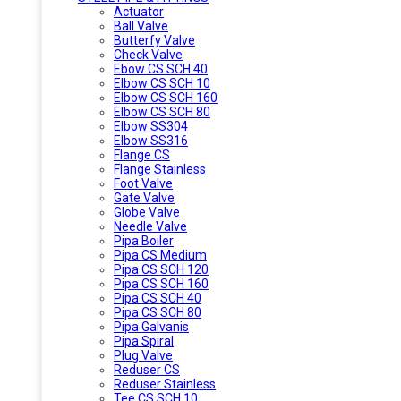
Actuator
Ball Valve
Butterfy Valve
Check Valve
Ebow CS SCH 40
Elbow CS SCH 10
Elbow CS SCH 160
Elbow CS SCH 80
Elbow SS304
Elbow SS316
Flange CS
Flange Stainless
Foot Valve
Gate Valve
Globe Valve
Needle Valve
Pipa Boiler
Pipa CS Medium
Pipa CS SCH 120
Pipa CS SCH 160
Pipa CS SCH 40
Pipa CS SCH 80
Pipa Galvanis
Pipa Spiral
Plug Valve
Reduser CS
Reduser Stainless
Tee CS SCH 10