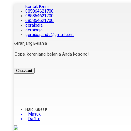
Kontak Kami
085864621700
085864621700
085864621700
geraibaja
geraibaja
geraibajaindo@gmail.com
Keranjang Belanja
Oops, keranjang belanja Anda kosong!
Checkout
Halo, Guest!
Masuk
Daftar