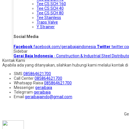
Tee CS SCH 160
Tee CS SCH 40
Tee CS SCH 80
Tee Stainless
Traps Valve
Y Strainer
Social Media
Facebook
facebook.com/geraibajaindonesia
Twitter
twitter.c
Sidebar
Gerai Baja Indonesia
- Construction & Industrial Steel Distributo
Kontak Kami
Apabila ada yang ditanyakan, silahkan hubungi kami melalui kontak di 
SMS
085864621700
Call Center
085864621700
Whatsapp
Raisa
085864621700
Messenger
geraibaja
Telegrram
geraibaja
Email
geraibajaindo@gmail.com
Ge