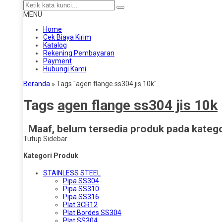
MENU
Home
Cek Biaya Kirim
Katalog
Rekening Pembayaran
Payment
Hubungi Kami
Beranda
»
Tags "agen flange ss304 jis 10k"
Tags
agen flange ss304 jis 10k
Maaf, belum tersedia produk pada kategor
Tutup Sidebar
Kategori Produk
STAINLESS STEEL
Pipa SS304
Pipa SS310
Pipa SS316
Plat 3CR12
Plat Bordes SS304
Plat SS304