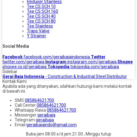
Reduser Stainless
Tee CS SCH 10
Tee CS SCH 160
Tee CS SCH 40
Tee CS SCH 80
Tee Stainless
Traps Valve
Y Strainer
Social Media
Facebook
facebook.com/geraibajaindonesia
Twitter
twitter.com/geraibaja
Instagram
instagram.com/geraibaja
Shopee
shopee.co.id/geraibaja
Tokopedia
tokopedia.com/geraibaja
Sidebar
Gerai Baja Indonesia
- Construction & Industrial Steel Distributor
Kontak Kami
Apabila ada yang ditanyakan, silahkan hubungi kami melalui kontak
di bawah ini.
SMS
085864621700
Call Center
085864621700
Whatsapp
Raisa
085864621700
Messenger
geraibaja
Telegrram
geraibaja
Email
geraibajaindo@gmail.com
Buka jam 08.00 s/d jam 21.00 , Minggu tutup