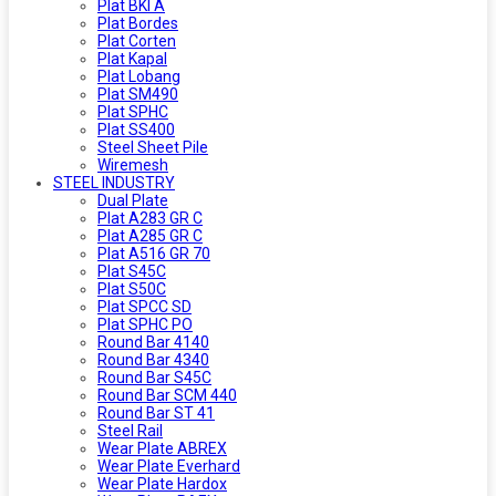
Plat BKI A
Plat Bordes
Plat Corten
Plat Kapal
Plat Lobang
Plat SM490
Plat SPHC
Plat SS400
Steel Sheet Pile
Wiremesh
STEEL INDUSTRY
Dual Plate
Plat A283 GR C
Plat A285 GR C
Plat A516 GR 70
Plat S45C
Plat S50C
Plat SPCC SD
Plat SPHC PO
Round Bar 4140
Round Bar 4340
Round Bar S45C
Round Bar SCM 440
Round Bar ST 41
Steel Rail
Wear Plate ABREX
Wear Plate Everhard
Wear Plate Hardox