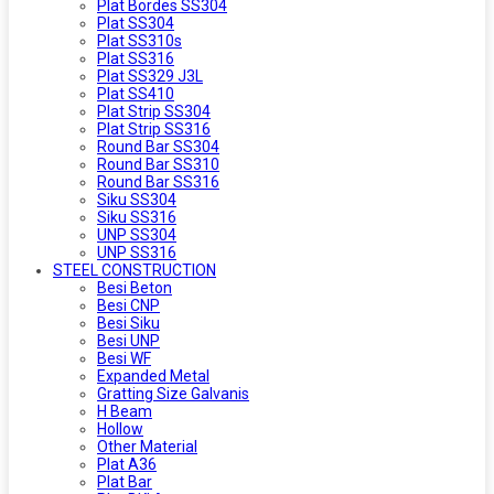
Plat Bordes SS304
Plat SS304
Plat SS310s
Plat SS316
Plat SS329 J3L
Plat SS410
Plat Strip SS304
Plat Strip SS316
Round Bar SS304
Round Bar SS310
Round Bar SS316
Siku SS304
Siku SS316
UNP SS304
UNP SS316
STEEL CONSTRUCTION
Besi Beton
Besi CNP
Besi Siku
Besi UNP
Besi WF
Expanded Metal
Gratting Size Galvanis
H Beam
Hollow
Other Material
Plat A36
Plat Bar