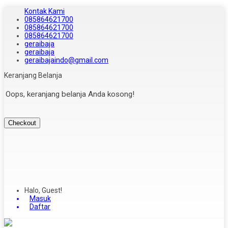
Kontak Kami
085864621700
085864621700
085864621700
geraibaja
geraibaja
geraibajaindo@gmail.com
Keranjang Belanja
Oops, keranjang belanja Anda kosong!
Checkout
Halo, Guest!
Masuk
Daftar