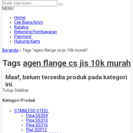
MENU
Home
Cek Biaya Kirim
Katalog
Rekening Pembayaran
Payment
Hubungi Kami
Beranda
»
Tags "agen flange cs jis 10k murah"
Tags
agen flange cs jis 10k murah
Maaf, belum tersedia produk pada kategori
ini.
Tutup Sidebar
Kategori Produk
STAINLESS STEEL
Pipa SS304
Pipa SS310
Pipa SS316
Plat 3CR12