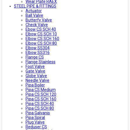
Wear Plate RAEX
STEEL PIPE & FITTINGS
Actuator
Ball Valve
Butterfy Valve
Check Valve
Ebow CS SCH 40
Elbow CS SCH 10
Elbow CS SCH 160
Elbow CS SCH 80
Elbow SS304
Elbow SS316
Flange CS
Flange Stainless
Foot Valve
Gate Valve
Globe Valve
Needle Valve
Pipa Boiler
Pipa CS Medium
Pipa CS SCH 120
Pipa CS SCH 160
Pipa CS SCH 40
Pipa CS SCH 80
Pipa Galvanis
Pipa Spiral
Plug Valve
Reduser CS