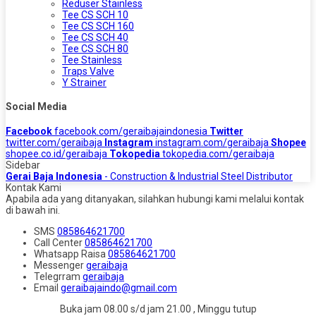
Reduser Stainless
Tee CS SCH 10
Tee CS SCH 160
Tee CS SCH 40
Tee CS SCH 80
Tee Stainless
Traps Valve
Y Strainer
Social Media
Facebook
facebook.com/geraibajaindonesia
Twitter
twitter.com/geraibaja
Instagram
instagram.com/geraibaja
Shopee
shopee.co.id/geraibaja
Tokopedia
tokopedia.com/geraibaja
Sidebar
Gerai Baja Indonesia
- Construction & Industrial Steel Distributor
Kontak Kami
Apabila ada yang ditanyakan, silahkan hubungi kami melalui kontak
di bawah ini.
SMS
085864621700
Call Center
085864621700
Whatsapp
Raisa
085864621700
Messenger
geraibaja
Telegrram
geraibaja
Email
geraibajaindo@gmail.com
Buka jam 08.00 s/d jam 21.00 , Minggu tutup