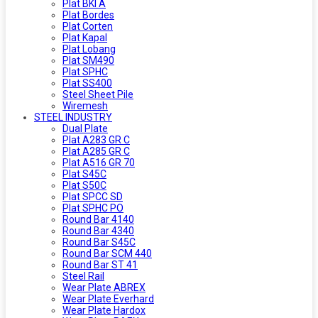
Plat BKI A
Plat Bordes
Plat Corten
Plat Kapal
Plat Lobang
Plat SM490
Plat SPHC
Plat SS400
Steel Sheet Pile
Wiremesh
STEEL INDUSTRY
Dual Plate
Plat A283 GR C
Plat A285 GR C
Plat A516 GR 70
Plat S45C
Plat S50C
Plat SPCC SD
Plat SPHC PO
Round Bar 4140
Round Bar 4340
Round Bar S45C
Round Bar SCM 440
Round Bar ST 41
Steel Rail
Wear Plate ABREX
Wear Plate Everhard
Wear Plate Hardox