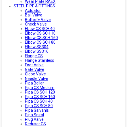
Wear Plate RAEX
STEEL PIPE & FITTINGS
Actuator
Ball Valve
Butterfy Valve
Check Valve
Ebow CS SCH 40
Elbow CS SCH 10
Elbow CS SCH 160
Elbow CS SCH 80
Elbow SS304
Elbow SS316
Flange CS
Flange Stainless
Foot Valve
Gate Valve
Globe Valve
Needle Valve
Pipa Boiler
Pipa CS Medium
Pipa CS SCH 120
Pipa CS SCH 160
Pipa CS SCH 40
Pipa CS SCH 80
Pipa Galvanis
Pipa Spiral
Plug Valve
Reduser CS