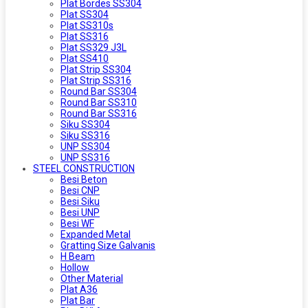
Plat Bordes SS304
Plat SS304
Plat SS310s
Plat SS316
Plat SS329 J3L
Plat SS410
Plat Strip SS304
Plat Strip SS316
Round Bar SS304
Round Bar SS310
Round Bar SS316
Siku SS304
Siku SS316
UNP SS304
UNP SS316
STEEL CONSTRUCTION
Besi Beton
Besi CNP
Besi Siku
Besi UNP
Besi WF
Expanded Metal
Gratting Size Galvanis
H Beam
Hollow
Other Material
Plat A36
Plat Bar