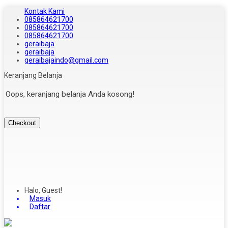
Kontak Kami
085864621700
085864621700
085864621700
geraibaja
geraibaja
geraibajaindo@gmail.com
Keranjang Belanja
Oops, keranjang belanja Anda kosong!
Checkout
Halo, Guest!
Masuk
Daftar