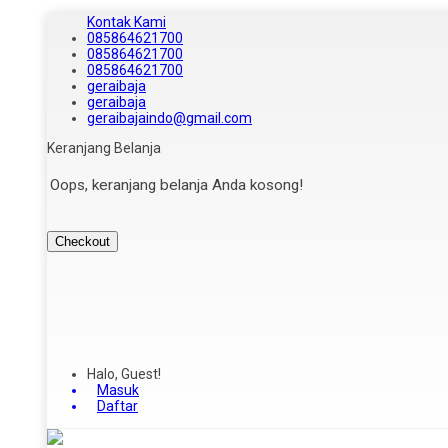
Kontak Kami
085864621700
085864621700
085864621700
geraibaja
geraibaja
geraibajaindo@gmail.com
Keranjang Belanja
Oops, keranjang belanja Anda kosong!
Checkout
Halo, Guest!
Masuk
Daftar