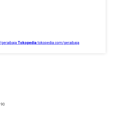
/geraibaja
Tokopedia
tokopedia.com/geraibaja
190