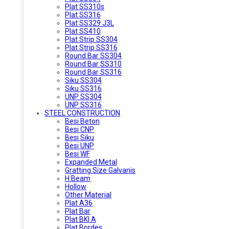
Plat SS310s
Plat SS316
Plat SS329 J3L
Plat SS410
Plat Strip SS304
Plat Strip SS316
Round Bar SS304
Round Bar SS310
Round Bar SS316
Siku SS304
Siku SS316
UNP SS304
UNP SS316
STEEL CONSTRUCTION
Besi Beton
Besi CNP
Besi Siku
Besi UNP
Besi WF
Expanded Metal
Gratting Size Galvanis
H Beam
Hollow
Other Material
Plat A36
Plat Bar
Plat BKI A
Plat Bordes