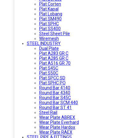
Plat Corten
Plat Kapal
Plat Lobang
Plat SM490
Plat SPHC
Plat SS400
Steel Sheet Pile
Wiremesh
STEEL INDUSTRY
Dual Plate
Plat A283 GR C
Plat A285 GR C
Plat A516 GR 70
Plat S45C
Plat S50C
Plat SPCC SD
Plat SPHC PO
Round Bar 4140
Round Bar 4340
Round Bar S45C
Round Bar SCM 440
Round Bar ST 41
Steel Rail
Wear Plate ABREX
Wear Plate Everhard
Wear Plate Hardox
Wear Plate RAEX
STEEL PIPE & FITTINGS