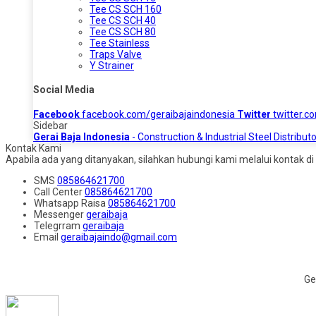
Tee CS SCH 160
Tee CS SCH 40
Tee CS SCH 80
Tee Stainless
Traps Valve
Y Strainer
Social Media
Facebook
facebook.com/geraibajaindonesia
Twitter
twitter.c
Sidebar
Gerai Baja Indonesia
- Construction & Industrial Steel Distributo
Kontak Kami
Apabila ada yang ditanyakan, silahkan hubungi kami melalui kontak di 
SMS
085864621700
Call Center
085864621700
Whatsapp
Raisa
085864621700
Messenger
geraibaja
Telegrram
geraibaja
Email
geraibajaindo@gmail.com
Ge