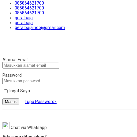
085864621700
085864621700
085864621700
geraibaja
geraibaja
geraibajaindo@gmail.com
Alamat Email
Password
Ingat Saya
Lupa Password?
Masuk
Chat via Whatsapp
Ada yang ditanyakan?