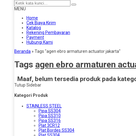
MENU
Home
Cek Biaya Kirim
Katalog
Rekening Pembayaran
Payment
Hubungi Kami
Beranda
»
Tags "agen ebro armaturen actuator jakarta"
Tags
agen ebro armaturen actua
Maaf, belum tersedia produk pada kategor
Tutup Sidebar
Kategori Produk
STAINLESS STEEL
Pipa SS304
Pipa SS310
Pipa SS316
Plat 3CR12
Plat Bordes SS304
Plat SS304