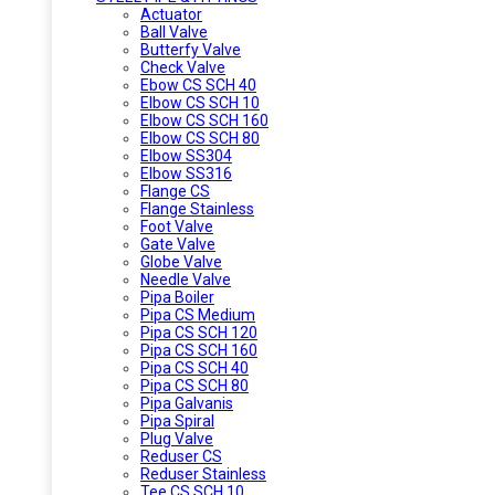
Actuator
Ball Valve
Butterfy Valve
Check Valve
Ebow CS SCH 40
Elbow CS SCH 10
Elbow CS SCH 160
Elbow CS SCH 80
Elbow SS304
Elbow SS316
Flange CS
Flange Stainless
Foot Valve
Gate Valve
Globe Valve
Needle Valve
Pipa Boiler
Pipa CS Medium
Pipa CS SCH 120
Pipa CS SCH 160
Pipa CS SCH 40
Pipa CS SCH 80
Pipa Galvanis
Pipa Spiral
Plug Valve
Reduser CS
Reduser Stainless
Tee CS SCH 10