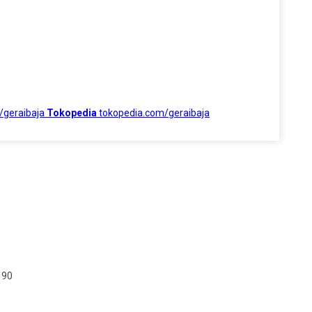
/geraibaja
Tokopedia
tokopedia.com/geraibaja
190