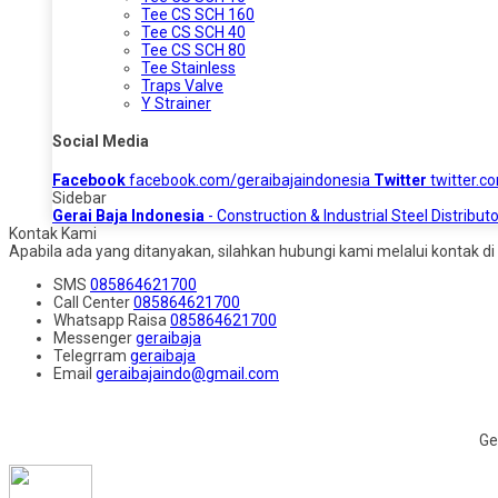
Tee CS SCH 160
Tee CS SCH 40
Tee CS SCH 80
Tee Stainless
Traps Valve
Y Strainer
Social Media
Facebook
facebook.com/geraibajaindonesia
Twitter
twitter.c
Sidebar
Gerai Baja Indonesia
- Construction & Industrial Steel Distributo
Kontak Kami
Apabila ada yang ditanyakan, silahkan hubungi kami melalui kontak di 
SMS
085864621700
Call Center
085864621700
Whatsapp
Raisa
085864621700
Messenger
geraibaja
Telegrram
geraibaja
Email
geraibajaindo@gmail.com
Ge