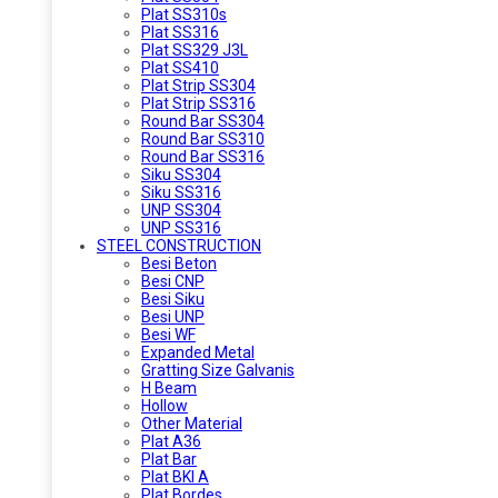
Plat SS310s
Plat SS316
Plat SS329 J3L
Plat SS410
Plat Strip SS304
Plat Strip SS316
Round Bar SS304
Round Bar SS310
Round Bar SS316
Siku SS304
Siku SS316
UNP SS304
UNP SS316
STEEL CONSTRUCTION
Besi Beton
Besi CNP
Besi Siku
Besi UNP
Besi WF
Expanded Metal
Gratting Size Galvanis
H Beam
Hollow
Other Material
Plat A36
Plat Bar
Plat BKI A
Plat Bordes