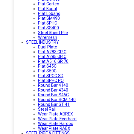
Plat Corten
Plat Kapal
Plat Lobang
Plat SM490
Plat SPHC
Plat SS400
Steel Sheet Pile
Wiremesh
STEEL INDUSTRY
Dual Plate
Plat A283 GR C
Plat A285 GR C
Plat A516 GR 70
Plat S45C
Plat S50C
Plat SPCC SD
Plat SPHC PO
Round Bar 4140
Round Bar 4340
Round Bar S45C
Round Bar SCM 440
Round Bar ST 41
Steel Rail
Wear Plate ABREX
Wear Plate Everhard
Wear Plate Hardox
Wear Plate RAEX
STEEL PIPE & FITTINGS