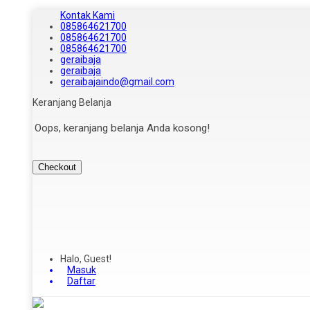
Kontak Kami
085864621700
085864621700
085864621700
geraibaja
geraibaja
geraibajaindo@gmail.com
Keranjang Belanja
Oops, keranjang belanja Anda kosong!
Checkout
Halo, Guest!
Masuk
Daftar