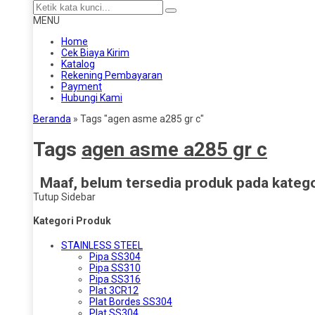
MENU
Home
Cek Biaya Kirim
Katalog
Rekening Pembayaran
Payment
Hubungi Kami
Beranda
»
Tags "agen asme a285 gr c"
Tags
agen asme a285 gr c
Maaf, belum tersedia produk pada kategor
Tutup Sidebar
Kategori Produk
STAINLESS STEEL
Pipa SS304
Pipa SS310
Pipa SS316
Plat 3CR12
Plat Bordes SS304
Plat SS304