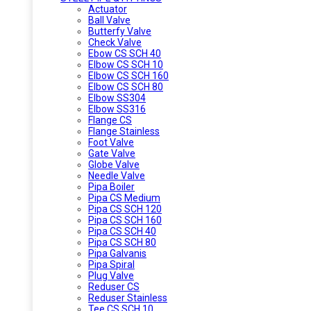
Actuator
Ball Valve
Butterfy Valve
Check Valve
Ebow CS SCH 40
Elbow CS SCH 10
Elbow CS SCH 160
Elbow CS SCH 80
Elbow SS304
Elbow SS316
Flange CS
Flange Stainless
Foot Valve
Gate Valve
Globe Valve
Needle Valve
Pipa Boiler
Pipa CS Medium
Pipa CS SCH 120
Pipa CS SCH 160
Pipa CS SCH 40
Pipa CS SCH 80
Pipa Galvanis
Pipa Spiral
Plug Valve
Reduser CS
Reduser Stainless
Tee CS SCH 10