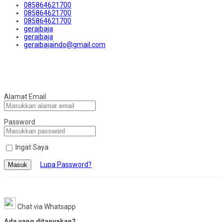
085864621700
085864621700
085864621700
geraibaja
geraibaja
geraibajaindo@gmail.com
Alamat Email
Password
Ingat Saya
Lupa Password?
Masuk
Chat via Whatsapp
Ada yang ditanyakan?