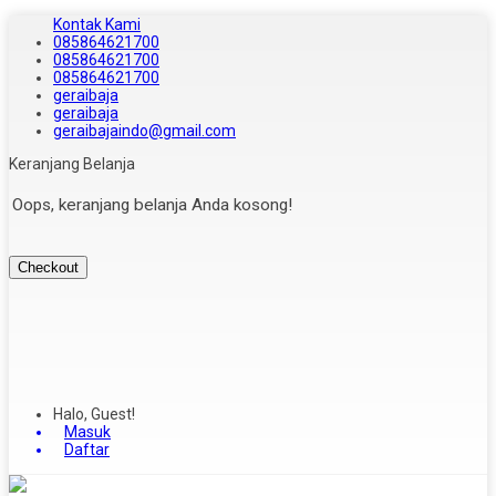
Kontak Kami
085864621700
085864621700
085864621700
geraibaja
geraibaja
geraibajaindo@gmail.com
Keranjang Belanja
Oops, keranjang belanja Anda kosong!
Checkout
Halo, Guest!
Masuk
Daftar