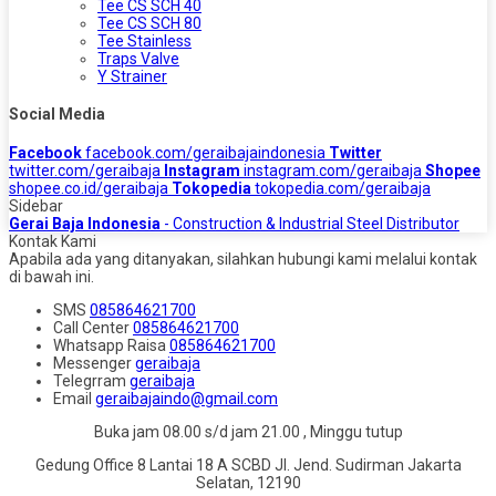
Tee CS SCH 40
Tee CS SCH 80
Tee Stainless
Traps Valve
Y Strainer
Social Media
Facebook
facebook.com/geraibajaindonesia
Twitter
twitter.com/geraibaja
Instagram
instagram.com/geraibaja
Shopee
shopee.co.id/geraibaja
Tokopedia
tokopedia.com/geraibaja
Sidebar
Gerai Baja Indonesia
- Construction & Industrial Steel Distributor
Kontak Kami
Apabila ada yang ditanyakan, silahkan hubungi kami melalui kontak
di bawah ini.
SMS
085864621700
Call Center
085864621700
Whatsapp
Raisa
085864621700
Messenger
geraibaja
Telegrram
geraibaja
Email
geraibajaindo@gmail.com
Buka jam 08.00 s/d jam 21.00 , Minggu tutup
Gedung Office 8 Lantai 18 A SCBD Jl. Jend. Sudirman Jakarta
Selatan, 12190