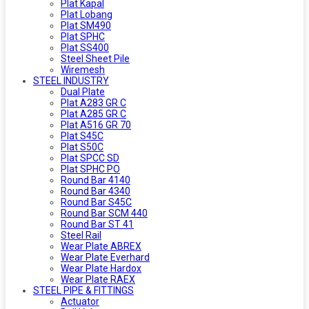
Plat Kapal
Plat Lobang
Plat SM490
Plat SPHC
Plat SS400
Steel Sheet Pile
Wiremesh
STEEL INDUSTRY
Dual Plate
Plat A283 GR C
Plat A285 GR C
Plat A516 GR 70
Plat S45C
Plat S50C
Plat SPCC SD
Plat SPHC PO
Round Bar 4140
Round Bar 4340
Round Bar S45C
Round Bar SCM 440
Round Bar ST 41
Steel Rail
Wear Plate ABREX
Wear Plate Everhard
Wear Plate Hardox
Wear Plate RAEX
STEEL PIPE & FITTINGS
Actuator