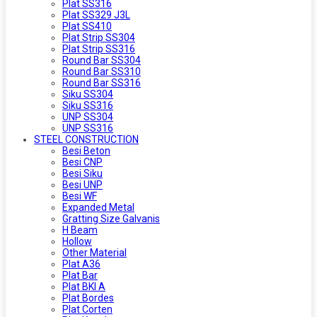
Plat SS316
Plat SS329 J3L
Plat SS410
Plat Strip SS304
Plat Strip SS316
Round Bar SS304
Round Bar SS310
Round Bar SS316
Siku SS304
Siku SS316
UNP SS304
UNP SS316
STEEL CONSTRUCTION
Besi Beton
Besi CNP
Besi Siku
Besi UNP
Besi WF
Expanded Metal
Gratting Size Galvanis
H Beam
Hollow
Other Material
Plat A36
Plat Bar
Plat BKI A
Plat Bordes
Plat Corten