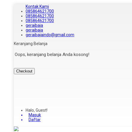
Kontak Kami
085864621700
085864621700
085864621700
geraibaja
geraibaja
geraibajaindo@gmail.com
Keranjang Belanja
Oops, keranjang belanja Anda kosong!
Checkout
Halo, Guest!
Masuk
Daftar