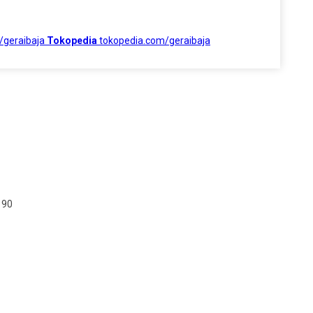
/geraibaja
Tokopedia
tokopedia.com/geraibaja
190