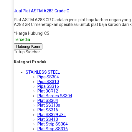
Jual Plat ASTM A283 Grade C
Plat ASTM A283 GR C adalah jenis plat baja karbon ringan ya
A283 GR C menetapkan spesifikasi untuk plat baja karbon dari
*Harga Hubungi CS
Tersedia
Hubungi Kami
Tutup Sidebar
Kategori Produk
STAINLESS STEEL
Pipa SS304
Pipa SS310
Pipa SS316
Plat 3CR12
Plat Bordes SS304
Plat SS304
Plat SS310s
Plat SS316
Plat SS329 J3L
Plat SS410
Plat Strip SS304
Plat Strip SS316