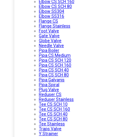
Elbow CS SCH 160
Elbow CS SCH 80
Elbow SS304
Elbow SS316
Flange CS
Flange Stainless
Foot Valve
Gate Valve
Globe Valve
Needle Valve
Pipa Boiler
Pipa CS Medium
Pipa CS SCH 120
Pipa CS SCH 160
Pipa CS SCH 40
Pipa CS SCH 80
Pipa Galvanis
Pipa Spiral
Plug Valve
Reduser CS
Reduser Stainless
Tee CS SCH 10
Tee CS SCH 160
Tee CS SCH 40
Tee CS SCH 80
Tee Stainless
Traps Valve
Y Strainer