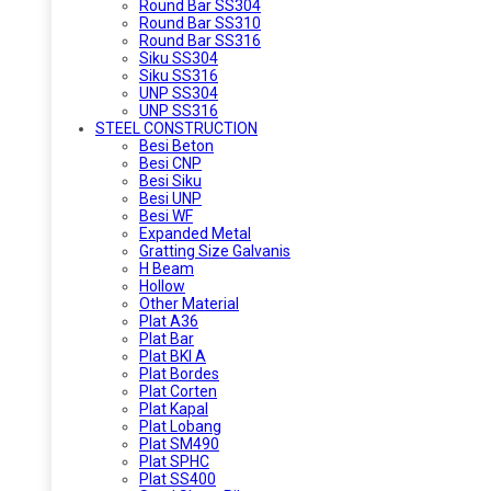
Round Bar SS304
Round Bar SS310
Round Bar SS316
Siku SS304
Siku SS316
UNP SS304
UNP SS316
STEEL CONSTRUCTION
Besi Beton
Besi CNP
Besi Siku
Besi UNP
Besi WF
Expanded Metal
Gratting Size Galvanis
H Beam
Hollow
Other Material
Plat A36
Plat Bar
Plat BKI A
Plat Bordes
Plat Corten
Plat Kapal
Plat Lobang
Plat SM490
Plat SPHC
Plat SS400