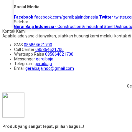
Social Media
Facebook
facebook.com/geraibajaindonesia
Twitter
twitter.c
Sidebar
Gerai Baja Indonesia
- Construction & Industrial Steel Distributo
Kontak Kami
Apabila ada yang ditanyakan, silahkan hubungi kami melalui kontak di 
SMS
085864621700
Call Center
085864621700
Whatsapp
Raisa
085864621700
Messenger
geraibaja
Telegrram
geraibaja
Email
geraibajaindo@gmail.com
Ge
Produk yang sangat tepat, pilihan bagus..!