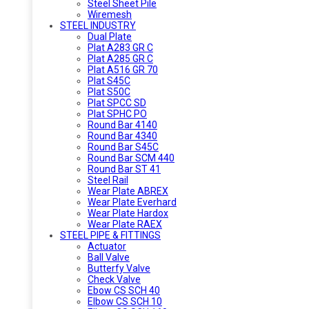
Steel Sheet Pile
Wiremesh
STEEL INDUSTRY
Dual Plate
Plat A283 GR C
Plat A285 GR C
Plat A516 GR 70
Plat S45C
Plat S50C
Plat SPCC SD
Plat SPHC PO
Round Bar 4140
Round Bar 4340
Round Bar S45C
Round Bar SCM 440
Round Bar ST 41
Steel Rail
Wear Plate ABREX
Wear Plate Everhard
Wear Plate Hardox
Wear Plate RAEX
STEEL PIPE & FITTINGS
Actuator
Ball Valve
Butterfy Valve
Check Valve
Ebow CS SCH 40
Elbow CS SCH 10