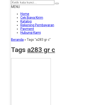
MENU
Home
Cek Biaya Kirim
Katalog
Rekening Pembayaran
Payment
Hubungi Kami
Beranda
»
Tags "a283 gr c"
Tags
a283 gr c