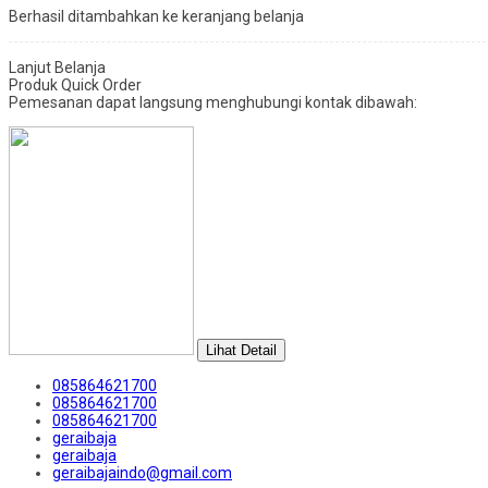
Berhasil ditambahkan ke keranjang belanja
Lanjut Belanja
Produk Quick Order
Pemesanan dapat langsung menghubungi kontak dibawah:
Lihat Detail
085864621700
085864621700
085864621700
geraibaja
geraibaja
geraibajaindo@gmail.com